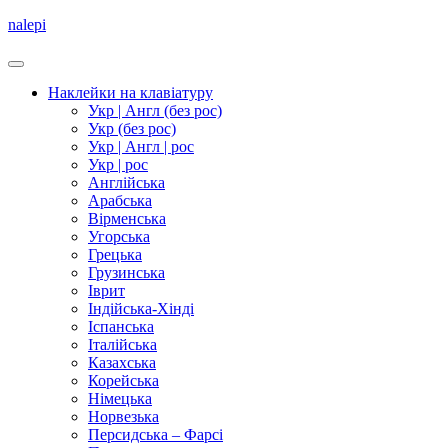
nalepi
Наклейки на клавіатуру
Укр | Англ (без рос)
Укр (без рос)
Укр | Англ | рос
Укр | рос
Англійська
Арабська
Вірменська
Угорська
Грецька
Грузинська
Іврит
Індійська-Хінді
Іспанська
Італійська
Казахська
Корейська
Німецька
Норвезька
Персидська – Фарсі