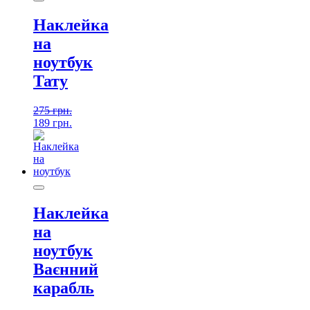
Наклейка
на
ноутбук
Тату
275
грн.
189
грн.
Наклейка
на
ноутбук
Ваєнний
карабль