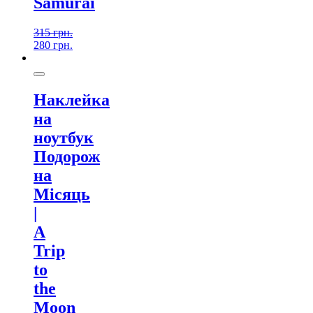
Samurai
315
грн.
280
грн.
Наклейка
на
ноутбук
Подорож
на
Місяць
|
A
Trip
to
the
Moon