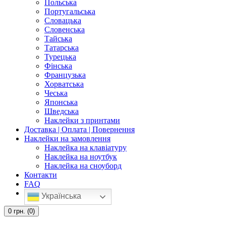
Польська
Португальська
Словацька
Словенська
Тайська
Татарська
Турецька
Фінська
Французька
Хорватська
Чеська
Японська
Шведська
Наклейки з принтами
Доставка | Оплата | Повернення
Наклейки на замовлення
Наклейка на клавіатуру
Наклейка на ноутбук
Наклейка на сноуборд
Контакти
FAQ
Українська
0
грн.
(0)