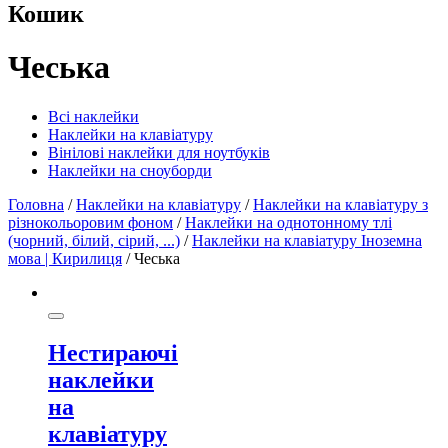
Кошик
Чеська
Всі наклейки
Наклейки на клавіатуру
Вінілові наклейки для ноутбуків
Наклейки на сноуборди
Головна
/
Наклейки на клавіатуру
/
Наклейки на клавіатуру з
різнокольоровим фоном
/
Наклейки на однотонному тлі
(чорний, білий, сірий, ...)
/
Наклейки на клавіатуру Іноземна
мова | Кирилиця
/ Чеська
Нестираючі
наклейки
на
клавіатуру