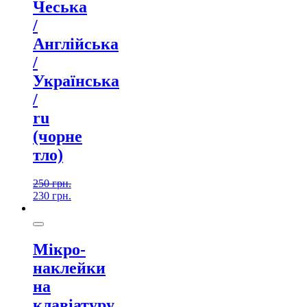
Чеська
/
Англійська
/
Українська
/
ru
(чорне
тло)
250
грн.
230
грн.
Мікро-
наклейки
на
клавіатуру