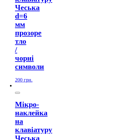
Чеська
d=6
мм
прозоре
тло
/
чорні
символи
200
грн.
Мікро-
наклейка
на
клавіатуру
Чеська