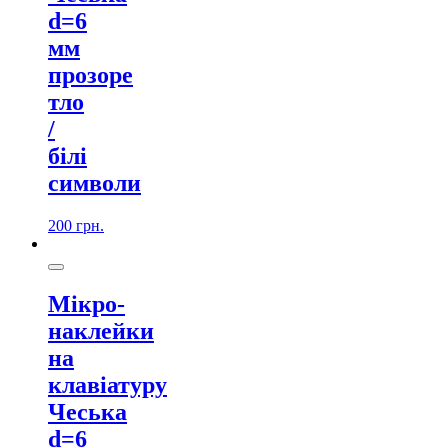
d=6
мм
прозоре
тло
/
білі
символи
200
грн.
Мікро-
наклейки
на
клавіатуру
Чеська
d=6