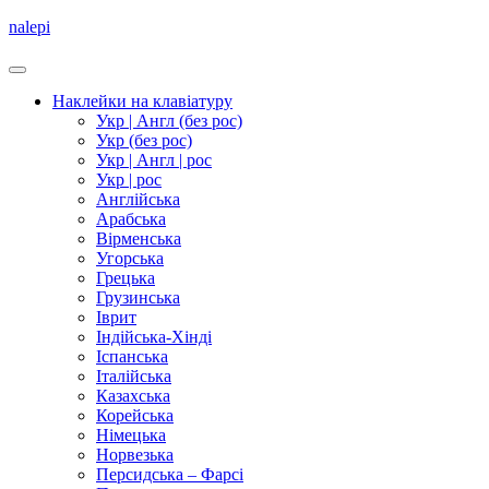
nalepi
Наклейки на клавіатуру
Укр | Англ (без рос)
Укр (без рос)
Укр | Англ | рос
Укр | рос
Англійська
Арабська
Вірменська
Угорська
Грецька
Грузинська
Іврит
Індійська-Хінді
Іспанська
Італійська
Казахська
Корейська
Німецька
Норвезька
Персидська – Фарсі