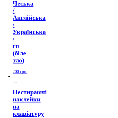
Чеська
/
Англійська
/
Українська
/
ru
(біле
тло)
200
грн.
Нестираючі
наклейки
на
клавіатуру