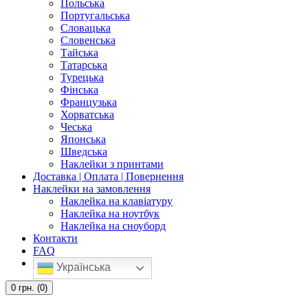
Польська
Португальська
Словацька
Словенська
Тайська
Татарська
Турецька
Фінська
Французька
Хорватська
Чеська
Японська
Шведська
Наклейки з принтами
Доставка | Оплата | Повернення
Наклейки на замовлення
Наклейка на клавіатуру
Наклейка на ноутбук
Наклейка на сноуборд
Контакти
FAQ
Українська
0
грн.
(0)