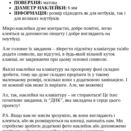
ПОВЕРХНЯ:
матова
ДІАМЕТР НАКЛЕЙКИ:
6 мм
ІНФОРМАЦІЯ:
розмір підходить як для нетбуків, так і
для великих ноутбуків
Мікро-наклейки дуже контрастні, добре помітні, легко
клеяться за допомогою пінцету і добре виглядають на
ноутбуці.
Але головне їх завдання – зберегти підсвітку клавіатури та/або
додати символи, що відсутні, в будь-який вільний куток
клавіші, не закриваючи при цьому основні символи.
Якісні наклейки на клавіатуру на прозорому фоні складно
зробити, тому що дуже складно прорізати їх у такому
маленькому розмірі, оскільки вони з додатковою ламінацією. І
не кожний ніж може їх вирізати. Але, ми можемо)
Ах, так, наклейки на клавіатуру – не стираються! Це їхнє
початкове завдання, їх “ДНК”, яка закладена в серце ​​цього
проекту!
P.S. Якщо вам не зовсім зрозуміло, як вони виглядають і
клеяться, або як розміщуються на кнопці, напишіть нам. Ми
спробуємо зробити додаткові фото наклейок або допоможемо