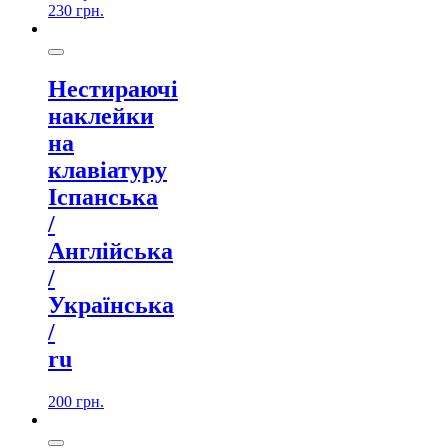
230
грн.
Нестираючі
наклейки
на
клавіатуру
Іспанська
/
Англійська
/
Українська
/
ru
200
грн.