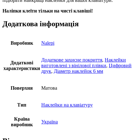
підібрати найкращі наклейки для вашої клавіатури.
Наліпки клеїти тільки на чисті клавіші!
Додаткова інформація
Виробник
Nalepi
Додаткове захисне покриття
,
Наклейки
Додаткові
виготовлені з вінілової плівки
,
Цифровий
характеристики
друк
,
Діаметр наклейок 6 мм
Поверхня
Матова
Тип
Наклейки на клавіатуру
Країна
Україна
виробник