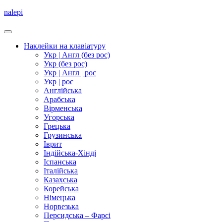
nalepi
Наклейки на клавіатуру
Укр | Англ (без рос)
Укр (без рос)
Укр | Англ | рос
Укр | рос
Англійська
Арабська
Вірменська
Угорська
Грецька
Грузинська
Іврит
Індійська-Хінді
Іспанська
Італійська
Казахська
Корейська
Німецька
Норвезька
Персидська – Фарсі