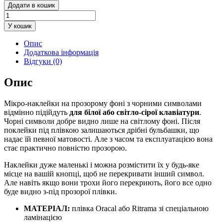
Мікро-
Додати в кошик
наклейки
на
У кошик
клавіатуру
Чеська
Опис
d=6
Додаткова інформація
мм
Відгуки (0)
прозоре
тло
Опис
/
чорні
символи
Мікро-наклейки на прозорому фоні з чорними символами
кількість
відмінно підійдуть
для білої або світло-сірої клавіатури
.
Чорні символи добре видно лише на світлому фоні. Після
поклейки під плівкою залишаються дрібні бульбашки, що
надає їй певної матовості. Але з часом та експлуатацією вона
стає практично повністю прозорою.
Наклейки дуже маленькі і можна розмістити їх у будь-яке
місце на вашій кнопці, щоб не перекривати інший символ.
Але навіть якщо вони трохи його перекриють, його все одно
буде видно з-під прозорої плівки.
МАТЕРІАЛ:
плівка Oracal або Ritrama зі спеціальною
ламінацією