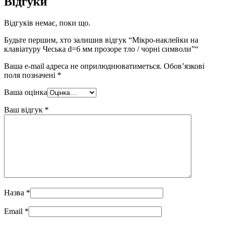
Відгуки
Відгуків немає, поки що.
Будьте першим, хто залишив відгук “Мікро-наклейки на
клавіатуру Чеська d=6 мм прозоре тло / чорні символи”“
Ваша e-mail адреса не оприлюднюватиметься.
Обов’язкові
поля позначені
*
Ваша оцінка
Ваш відгук
*
Назва
*
Email
*