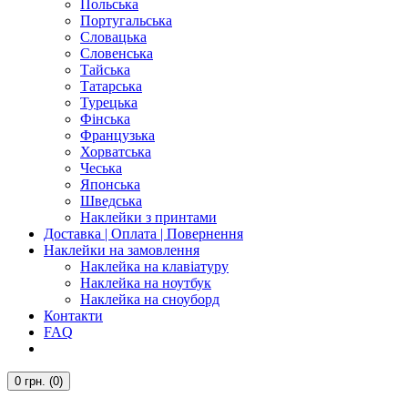
Польська
Португальська
Словацька
Словенська
Тайська
Татарська
Турецька
Фінська
Французька
Хорватська
Чеська
Японська
Шведська
Наклейки з принтами
Доставка | Оплата | Повернення
Наклейки на замовлення
Наклейка на клавіатуру
Наклейка на ноутбук
Наклейка на сноуборд
Контакти
FAQ
0
грн.
(0)