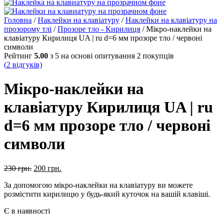
Головна
/
Наклейки на клавіатуру
/
Наклейки на клавіатуру на
прозорому тлі
/
Прозоре тло - Кирилиця
/ Мікро-наклейки на
клавіатуру Кирилиця UA | ru d=6 мм прозоре тло / червоні
символи
Рейтинг
5.00
з 5 на основі опитування
2
покупців
(
2
відгуків)
Мікро-наклейки на
клавіатуру Кирилиця UA | ru
d=6 мм прозоре тло / червоні
символи
230
грн.
200
грн.
За допомогою мікро-наклейки на клавіатуру ви можете
розмістити кирилицю у будь-який куточок на вашій клавіші.
Є в наявності