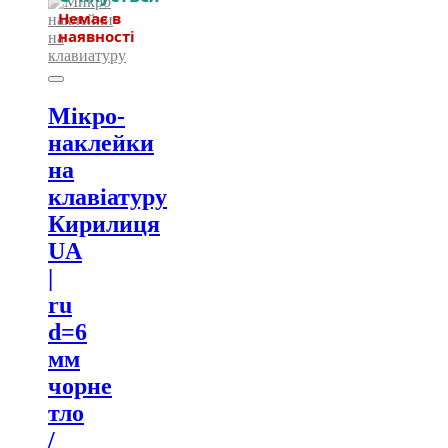
Мікро-
наклейки
на
клавіатуру
Кирилиця
UA
|
ru
d=6
мм
чорне
тло
/