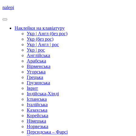
nalepi
Наклейки на клавіатуру
Укр | Англ (без рос)
Укр (без рос)
Укр | Англ | рос
Укр | рос
Англійська
Арабська
Вірменська
Угорська
Грецька
Грузинська
Іврит
Індійська-Хінді
Іспанська
Італійська
Казахська
Корейська
Німецька
Норвезька
Персидська – Фарсі