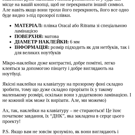
місце на вашій кнопці, щоб не перекривати інший символ.
Але навіть якщо вони трохи його перекриють, його все одно
буде видно з-під прозорої плівки.
МАТЕРІАЛ:
плівка Oracal або Ritrama зі спеціальною
ламінацією
ПОВЕРХНЯ:
матова
ДІАМЕТР НАКЛЕЙКИ:
6 мм
ІНФОРМАЦІЯ:
розмір підходить як для нетбуків, так і
для великих ноутбуків
Мікро-наклейки дуже контрастні, добре помітні, легко
клеяться за допомогою пінцету і добре виглядають на
ноутбуці.
Якісні наклейки на клавіатуру на прозорому фоні складно
зробити, тому що дуже складно прорізати їх у такому
маленькому розмірі, оскільки вони з додатковою ламінацією. І
не кожний ніж може їх вирізати. Але, ми можемо)
Ах, так, наклейки на клавіатуру – не стираються! Це їхнє
початкове завдання, їх “ДНК”, яка закладена в серце ​​цього
проекту!
P.S. Якщо вам не зовсім зрозуміло, як вони виглядають і