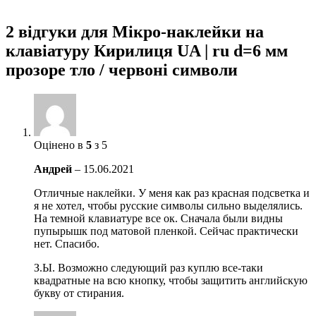
2 відгуки для
Мікро-наклейки на
клавіатуру Кирилиця UA | ru d=6 мм
прозоре тло / червоні символи
Оцінено в
5
з 5
Андрей
–
15.06.2021
Отличные наклейки. У меня как раз красная подсветка и
я не хотел, чтобы русские символы сильно выделялись.
На темной клавиатуре все ок. Сначала были видны
пупырышк под матовой пленкой. Сейчас практически
нет. Спасибо.
З.Ы. Возможно следующий раз куплю все-таки
квадратные на всю кнопку, чтобы защитить английскую
букву от стирания.