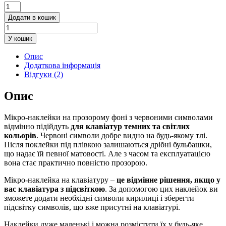
Мікро-
наклейки
Додати в кошик
на
клавіатуру
У кошик
Кирилиця
UA
Опис
|
Додаткова інформація
ru
Відгуки (2)
d=6
мм
Опис
прозоре
тло
/
Мікро-наклейки на прозорому фоні з червоними символами
червоні
відмінно підійдуть
для клавіатур темних та світлих
символи
кольорів
. Червоні символи добре видно на будь-якому тлі.
кількість
Після поклейки під плівкою залишаються дрібні бульбашки,
що надає їй певної матовості. Але з часом та експлуатацією
вона стає практично повністю прозорою.
Мікро-наклейка на клавіатуру –
це відмінне рішення, якщо у
вас клавіатура з підсвіткою
. За допомогою цих наклейок ви
зможете додати необхідні символи кирилиці і зберегти
підсвітку символів, що вже присутні на клавіатурі.
Наклейки дуже маленькі і можна розмістити їх у будь-яке