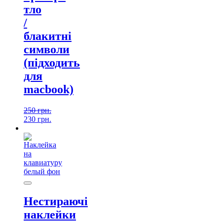
тло
/
блакитні
символи
(підходить
для
macbook)
250
грн.
230
грн.
Нестираючі
наклейки