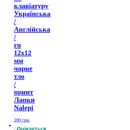
клавіатуру
Українська
/
Англійська
/
ru
12х12
мм
чорне
тло
/
принт
Лапки
Nalepi
200
грн.