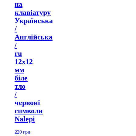
на
клавіатуру
Українська
/
Англійська
/
ru
12х12
мм
біле
тло
/
червоні
символи
Nalepi
220
грн.