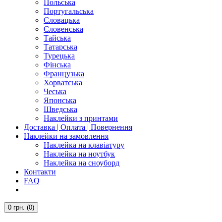
Польська
Португальська
Словацька
Словенська
Тайська
Татарська
Турецька
Фінська
Французька
Хорватська
Чеська
Японська
Шведська
Наклейки з принтами
Доставка | Оплата | Повернення
Наклейки на замовлення
Наклейка на клавіатуру
Наклейка на ноутбук
Наклейка на сноуборд
Контакти
FAQ
0
грн.
(0)