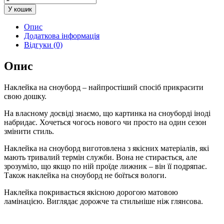
Художник
У кошик
кількість
Опис
Додаткова інформація
Відгуки (0)
Опис
Наклейка на сноуборд – найпростіший спосіб прикрасити
свою дошку.
На власному досвіді знаємо, що картинка на сноуборді іноді
набридає. Хочеться чогось нового чи просто на один сезон
змінити стиль.
Наклейка на сноуборд виготовлена ​​з якісних матеріалів, які
мають тривалий термін служби. Вона не стирається, але
зрозуміло, що якщо по ній проїде лижник – він її подряпає.
Також наклейка на сноуборд не боїться вологи.
Наклейка покривається якісною дорогою матовою
ламінацією. Виглядає дорожче та стильніше ніж глянсова.