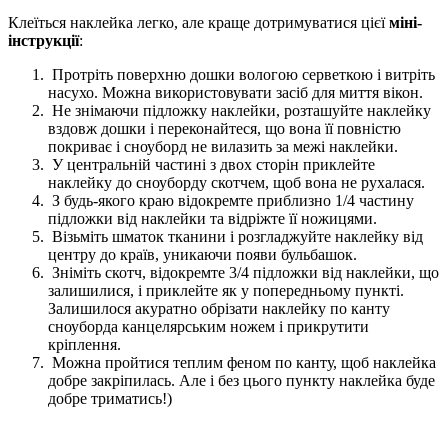
Клеїться наклейка легко, але краще дотримуватися цієї
міні-
інструкції
:
Протріть поверхню дошки вологою серветкою і витріть
насухо. Можна використовувати засіб для миття вікон.
Не знімаючи підложку наклейки, розташуйте наклейку
вздовж дошки і переконайтеся, що вона її повністю
покриває і сноуборд не вилазить за межі наклейки.
У центральній частині з двох сторін приклейте
наклейку до сноуборду скотчем, щоб вона не рухалася.
З будь-якого краю відокремте приблизно 1/4 частину
підложки від наклейки та відріжте її ножицями.
Візьміть шматок тканини і розгладжуйте наклейку від
центру до країв, уникаючи появи бульбашок.
Зніміть скотч, відокремте 3/4 підложки від наклейки, що
залишилися, і приклейте як у попередньому пункті.
Залишилося акуратно обрізати наклейку по канту
сноуборда канцелярським ножем і прикрутити
кріплення.
Можна пройтися теплим феном по канту, щоб наклейка
добре закріпилась. Але і без цього пункту наклейка буде
добре триматись!)