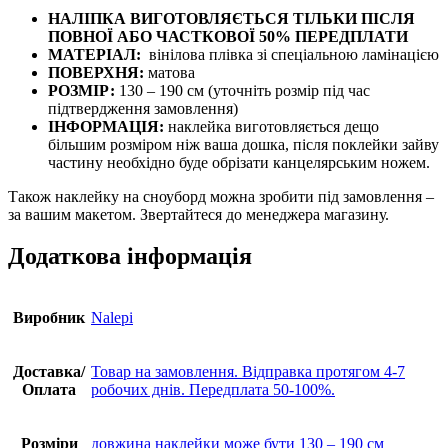
НАЛІПКА ВИГОТОВЛЯЄТЬСЯ ТІЛЬКИ ПІСЛЯ
ПОВНОЇ АБО ЧАСТКОВОЇ 50% ПЕРЕДПЛАТИ
МАТЕРІАЛ:
вінілова плівка зі спеціальною ламінацією
ПОВЕРХНЯ:
матова
РОЗМІР:
130 – 190 см (уточніть розмір під час
підтвердження замовлення)
ІНФОРМАЦІЯ:
наклейка виготовляється дещо
більшим розміром ніж ваша дошка, після поклейки зайву
частину необхідно буде обрізати канцелярським ножем.
Також наклейку на сноуборд можна зробити під замовлення –
за вашим макетом. Звертайтеся до менеджера магазину.
Додаткова інформація
Виробник
Nalepi
Доставка/
Товар на замовлення. Відправка протягом 4-7
Оплата
робочих днів. Передплата 50-100%.
Розміри
довжина наклейки може бути 130 – 190 см