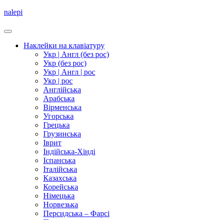
nalepi
Наклейки на клавіатуру
Укр | Англ (без рос)
Укр (без рос)
Укр | Англ | рос
Укр | рос
Англійська
Арабська
Вірменська
Угорська
Грецька
Грузинська
Іврит
Індійська-Хінді
Іспанська
Італійська
Казахська
Корейська
Німецька
Норвезька
Персидська – Фарсі