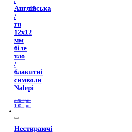
/
Англійська
/
ru
12х12
мм
біле
тло
/
блакитні
символи
Nalepi
220
грн.
190
грн.
Нестираючі