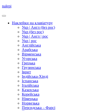
nalepi
Наклейки на клавіатуру
Укр | Англ (без рос)
Укр (без рос)
Укр | Англ | рос
Укр | рос
Англійська
Арабська
Вірменська
Угорська
Грецька
Грузинська
Іврит
Індійська-Хінді
Іспанська
Італійська
Казахська
Корейська
Німецька
Норвезька
Персидська – Фарсі