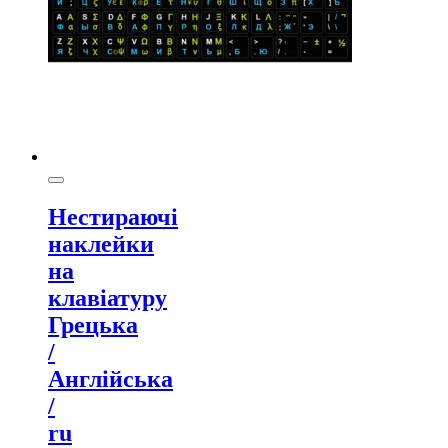
Нестираючі
наклейки
на
клавіатуру
Грецька
/
Англійська
/
ru