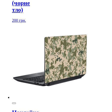
(чорне
тло)
200
грн.