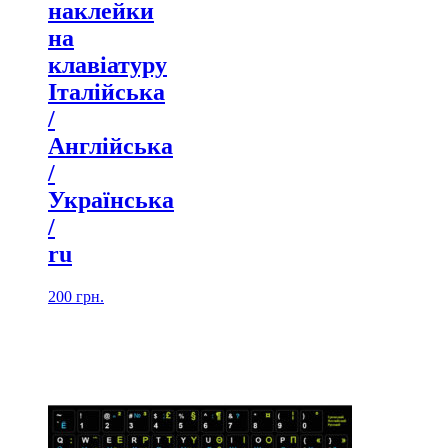
наклейки
на
клавіатуру
Італійська
/
Англійська
/
Українська
/
ru
200
грн.