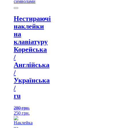
Нестираючі
наклейки
на
клавіатуру
Корейська
/
Англійська
/
Українська
/
ru
280
грн.
250
грн.