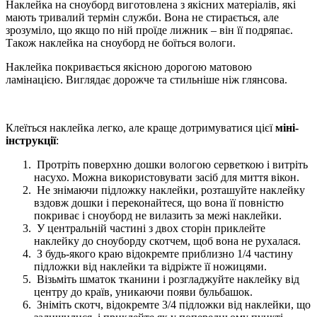
Наклейка на сноуборд виготовлена ​​з якісних матеріалів, які
мають тривалий термін служби. Вона не стирається, але
зрозуміло, що якщо по ній проїде лижник – він її подряпає.
Також наклейка на сноуборд не боїться вологи.
Наклейка покривається якісною дорогою матовою
ламінацією. Виглядає дорожче та стильніше ніж глянсова.
Клеїться наклейка легко, але краще дотримуватися цієї
міні-
інструкції
:
Протріть поверхню дошки вологою серветкою і витріть
насухо. Можна використовувати засіб для миття вікон.
Не знімаючи підложку наклейки, розташуйте наклейку
вздовж дошки і переконайтеся, що вона її повністю
покриває і сноуборд не вилазить за межі наклейки.
У центральній частині з двох сторін приклейте
наклейку до сноуборду скотчем, щоб вона не рухалася.
З будь-якого краю відокремте приблизно 1/4 частину
підложки від наклейки та відріжте її ножицями.
Візьміть шматок тканини і розгладжуйте наклейку від
центру до країв, уникаючи появи бульбашок.
Зніміть скотч, відокремте 3/4 підложки від наклейки, що