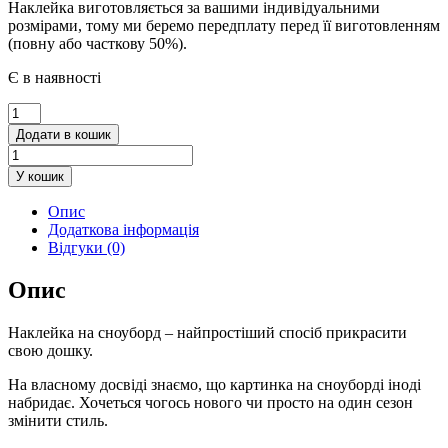
Наклейка виготовляється за вашими індивідуальними
розмірами, тому ми беремо передплату перед її виготовленням
(повну або часткову 50%).
Є в наявності
Наклейка
на
Додати в кошик
сноуборд
Rick
У кошик
and
Morty
Опис
кількість
Додаткова інформація
Відгуки (0)
Опис
Наклейка на сноуборд – найпростіший спосіб прикрасити
свою дошку.
На власному досвіді знаємо, що картинка на сноуборді іноді
набридає. Хочеться чогось нового чи просто на один сезон
змінити стиль.