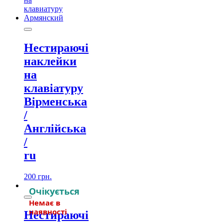
Нестираючі
наклейки
на
клавіатуру
Вірменська
/
Англійська
/
ru
200
грн.
Нестираючі