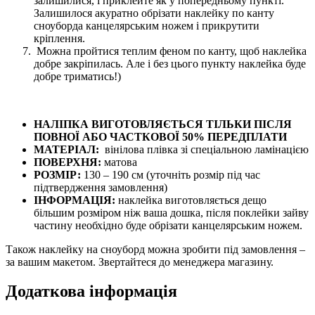
залишилися, і приклейте як у попередньому пункті.
Залишилося акуратно обрізати наклейку по канту
сноуборда канцелярським ножем і прикрутити
кріплення.
Можна пройтися теплим феном по канту, щоб наклейка
добре закріпилась. Але і без цього пункту наклейка буде
добре триматись!)
НАЛІПКА ВИГОТОВЛЯЄТЬСЯ ТІЛЬКИ ПІСЛЯ
ПОВНОЇ АБО ЧАСТКОВОЇ 50% ПЕРЕДПЛАТИ
МАТЕРІАЛ:
вінілова плівка зі спеціальною ламінацією
ПОВЕРХНЯ:
матова
РОЗМІР:
130 – 190 см (уточніть розмір під час
підтвердження замовлення)
ІНФОРМАЦІЯ:
наклейка виготовляється дещо
більшим розміром ніж ваша дошка, після поклейки зайву
частину необхідно буде обрізати канцелярським ножем.
Також наклейку на сноуборд можна зробити під замовлення –
за вашим макетом. Звертайтеся до менеджера магазину.
Додаткова інформація