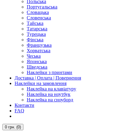
Польська
Португальська
Словацька
Словенська
Тайська
Татарська
Турецька
Фінська
Французька
Хорватська
Чеська
Японська
Шведська
Наклейки з принтами
Доставка | Оплата | Повернення
Наклейки на замовлення
Наклейка на клавіатуру
Наклейка на ноутбук
Наклейка на сноуборд
Контакти
FAQ
0
грн.
(0)