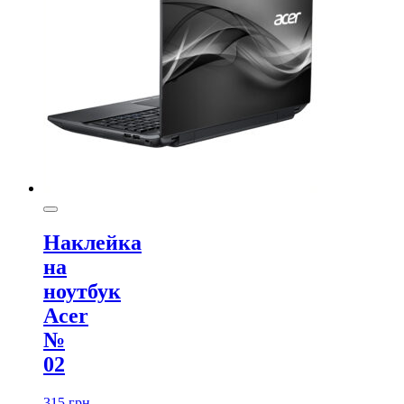
Наклейка
на
ноутбук
Acer
№
02
315
грн.