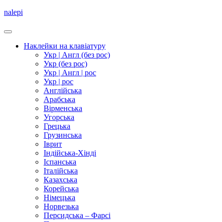
nalepi
Наклейки на клавіатуру
Укр | Англ (без рос)
Укр (без рос)
Укр | Англ | рос
Укр | рос
Англійська
Арабська
Вірменська
Угорська
Грецька
Грузинська
Іврит
Індійська-Хінді
Іспанська
Італійська
Казахська
Корейська
Німецька
Норвезька
Персидська – Фарсі