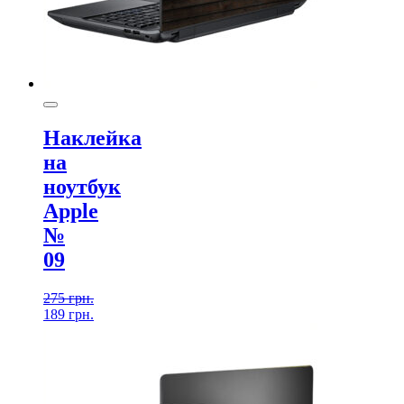
Наклейка
на
ноутбук
Apple
№
09
275
грн.
189
грн.