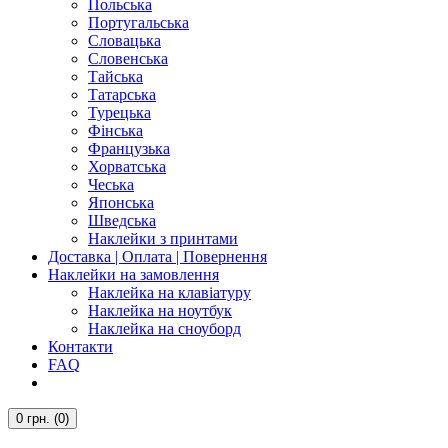
Польська
Португальська
Словацька
Словенська
Тайська
Татарська
Турецька
Фінська
Французька
Хорватська
Чеська
Японська
Шведська
Наклейки з принтами
Доставка | Оплата | Повернення
Наклейки на замовлення
Наклейка на клавіатуру
Наклейка на ноутбук
Наклейка на сноуборд
Контакти
FAQ
0
грн.
(0)