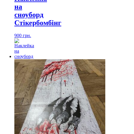
на
сноуборд
Стікербомбінг
900
грн.