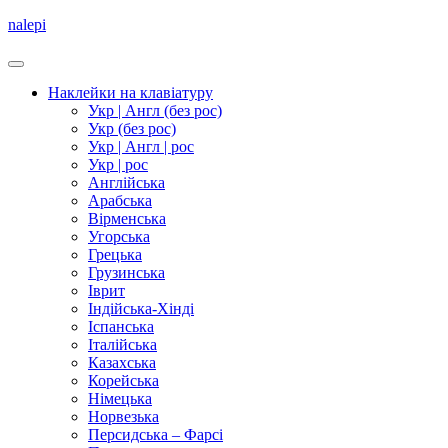
nalepi
Наклейки на клавіатуру
Укр | Англ (без рос)
Укр (без рос)
Укр | Англ | рос
Укр | рос
Англійська
Арабська
Вірменська
Угорська
Грецька
Грузинська
Іврит
Індійська-Хінді
Іспанська
Італійська
Казахська
Корейська
Німецька
Норвезька
Персидська – Фарсі