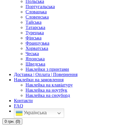
Польська
Португальська
Словацька
Словенська
Тайська
Татарська
Турецька
Фінська
Французька
Хорватська
Чеська
Японська
Шведська
Наклейки з принтами
Доставка | Оплата | Повернення
Наклейки на замовлення
Наклейка на клавіатуру
Наклейка на ноутбук
Наклейка на сноуборд
Контакти
FAQ
Українська
0
грн.
(0)