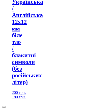
Українська
/
Англійська
12х12
мм
біле
тло
/
блакитні
символи
(без
російських
літер)
200
грн.
180
грн.