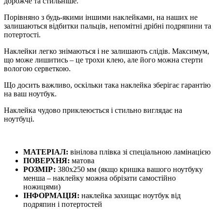
дорожче та стильніше.
Порівняно з будь-якими іншими наклейками, на наших не
залишаються відбитки пальців, непомітні дрібні подряпини та
потертості.
Наклейки легко знімаються і не залишають слідів. Максимум,
що може лишитись – це трохи клею, але його можна стерти
вологою серветкою.
Що досить важливо, оскільки така наклейка зберігає гарантію
на ваш ноутбук.
Наклейка чудово приклеюється і стильно виглядає на
ноутбуці.
МАТЕРІАЛ:
вінілова плівка зі спеціальною ламінацією
ПОВЕРХНЯ:
матова
РОЗМІР:
380х250 мм (якщо кришка вашого ноутбуку
менша – наклейку можна обрізати самостійно
ножицями)
ІНФОРМАЦІЯ:
наклейка захищає ноутбук від
подряпин і потертостей