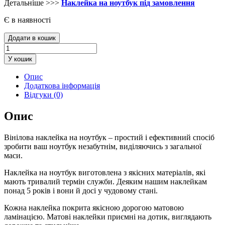
Детальніше >>>
Наклейка на ноутбук під замовлення
Є в наявності
Наклейка
Додати в кошик
на
ноутбук
У кошик
STALKER
кількість
Опис
Додаткова інформація
Відгуки (0)
Опис
Вінілова наклейка на ноутбук – простий і ефективний спосіб
зробити ваш ноутбук незабутнім, виділяючись з загальної
маси.
Наклейка на ноутбук виготовлена ​​з якісних матеріалів, які
мають тривалий термін служби. Деяким нашим наклейкам
понад 5 років і вони й досі у чудовому стані.
Кожна наклейка покрита якісною дорогою матовою
ламінацією. Матові наклейки приємні на дотик, виглядають