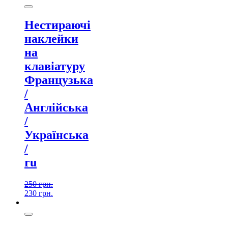
Нестираючі
наклейки
на
клавіатуру
Французька
/
Англійська
/
Українська
/
ru
250
грн.
230
грн.