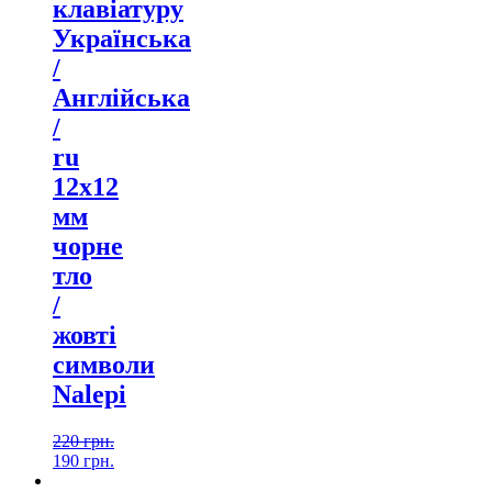
клавіатуру
Українська
/
Англійська
/
ru
12х12
мм
чорне
тло
/
жовті
символи
Nalepi
220
грн.
190
грн.